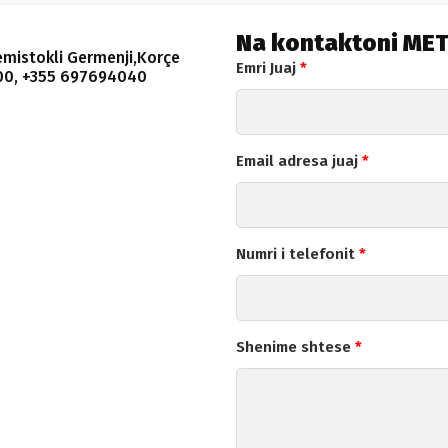
Na kontaktoni ME
hemistokli Germenji,Korçe
Emri Juaj
*
800, +355 697694040
Email adresa juaj
*
Numri i telefonit
*
Shenime shtese
*