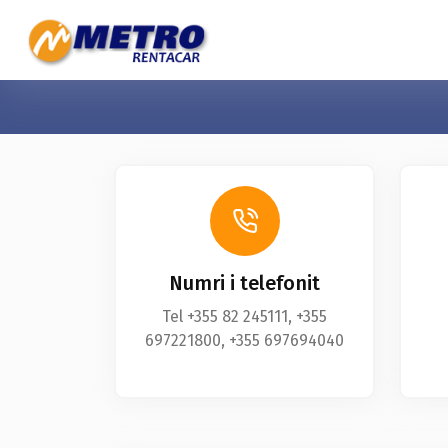
Numri i telefonit
Tel +355 82 245111, +355
697221800, +355 697694040