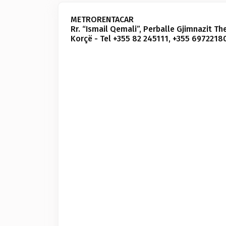
METRORENTACAR
Rr. “Ismail Qemali”, Perballe Gjimnazit T
Korçë - Tel +355 82 245111, +355 697221