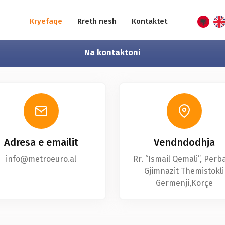
Kryefaqe
Rreth nesh
Kontaktet
Na kontaktoni
Adresa e emailit
Vendndodhja
info@metroeuro.al
Rr. “Ismail Qemali”, Perba
Gjimnazit Themistokli
Germenji,Korçe